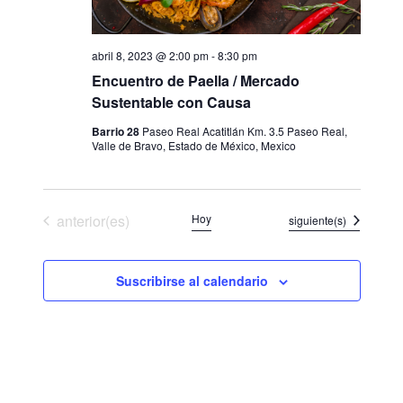
o
ó
ó
n
n
n
abril 8, 2023 @ 2:00 pm
-
8:30 pm
a
d
d
Encuentro de Paella / Mercado
l
e
e
Sustentable con Causa
a
v
b
Barrio 28
Paseo Real Acatitlán Km. 3.5 Paseo Real,
f
i
ú
Valle de Bravo, Estado de México, Mexico
e
s
s
c
t
q
h
a
Eventos
anterior(es)
Hoy
Eventos
siguiente(s)
u
a
s
e
.
d
d
Suscribirse al calendario
e
a
E
y
v
v
e
i
n