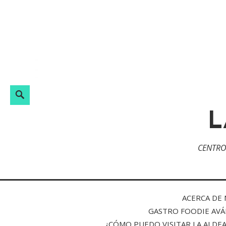
Skip
to
content
Search
L
CENTRO
ACERCA DE
GASTRO FOODIE AVÁ
¿CÓMO PUEDO VISITAR LA ALDE