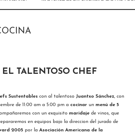
COCINA
 EL TALENTOSO CHEF
efs Sustentables
con al talentoso
Juantxo Sánchez
, con
iembre de 11:00 am a 5:00 pm a
cocinar
un
menú de 5
ompañaremos con un exquisito
maridaje
de vinos, que
 prepararemos en equipos bajo la direccion del jurado de
ward 2005
por la
Asociación Americana de la