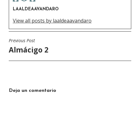
LAALDEAAVANDARO
View all posts by laaldeaavandaro
Previous Post
Navegación
Almácigo 2
de
entradas
Deja un comentario