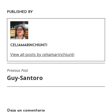
PUBLISHED BY
CELIAMARINCHIUNTI
View all posts by celiamarinchiunti
Previous Post
Navegación
Guy-Santoro
de
entradas
Deja un comentario