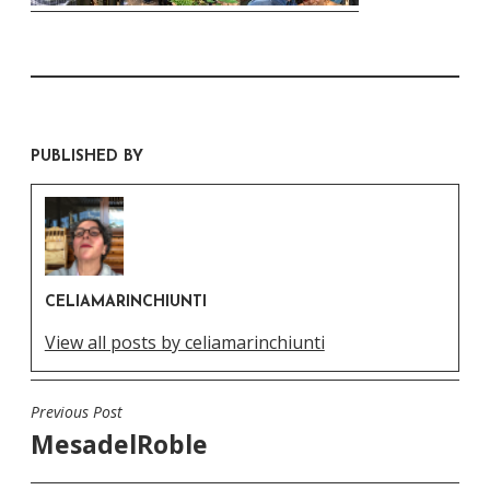
PUBLISHED BY
CELIAMARINCHIUNTI
View all posts by celiamarinchiunti
Previous Post
Navegación
MesadelRoble
de
entradas