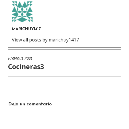
MARICHUY1417
View all posts by marichuy1417
Previous Post
Navegación
Cocineras3
de
entradas
Deja un comentario