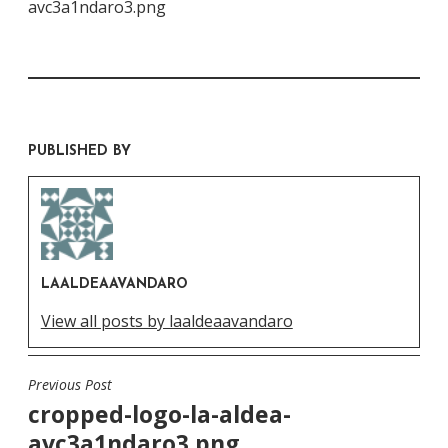
avc3a1ndaro3.png
PUBLISHED BY
LAALDEAAVANDARO
View all posts by laaldeaavandaro
Previous Post
Navegación
cropped-logo-la-aldea-
de
avc3a1ndaro3.png
entradas