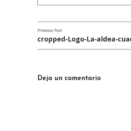
Previous Post
Navegación
cropped-Logo-La-aldea-cua
de
entradas
Deja un comentario