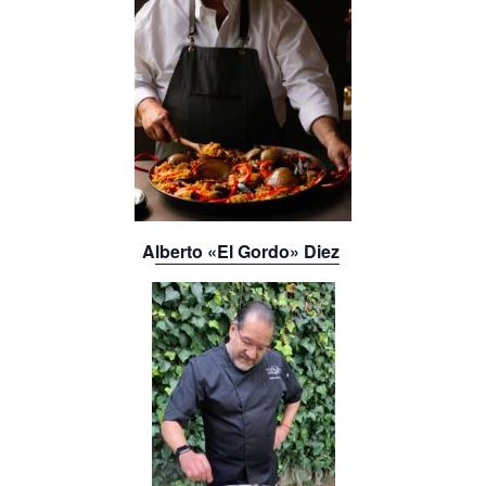
A
lberto «El Gordo» Diez