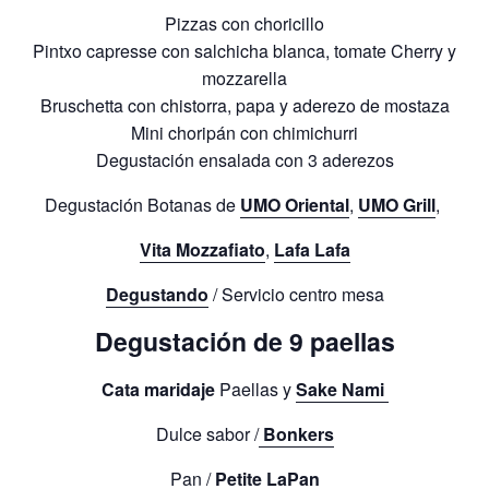
Pizzas con choricillo
Pintxo capresse con salchicha blanca, tomate Cherry y
mozzarella
Bruschetta con chistorra, papa y aderezo de mostaza
Mini choripán con chimichurri
Degustación ensalada con 3 aderezos
Degustación Botanas de
UMO Orienta
l
,
UMO Grill
,
Vita Mozzafiato
,
Lafa Lafa
Degustando
/ Servicio centro mesa
Degustación de
9 paellas
Cata
maridaje
Paellas y
Sake Nami
Dulce sabor /
Bonkers
Pan /
Petite LaPan