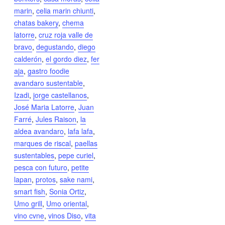
marin
,
celia marin chiunti
,
chatas bakery
,
chema
latorre
,
cruz roja valle de
bravo
,
degustando
,
diego
calderón
,
el gordo diez
,
fer
aja
,
gastro foodie
avandaro sustentable
,
Izadi
,
jorge castellanos
,
José Maria Latorre
,
Juan
Farré
,
Jules Raison
,
la
aldea avandaro
,
lafa lafa
,
marques de riscal
,
paellas
sustentables
,
pepe curiel
,
pesca con futuro
,
petite
lapan
,
protos
,
sake nami
,
smart fish
,
Sonia Ortiz
,
Umo grill
,
Umo oriental
,
vino cvne
,
vinos Diso
,
vita