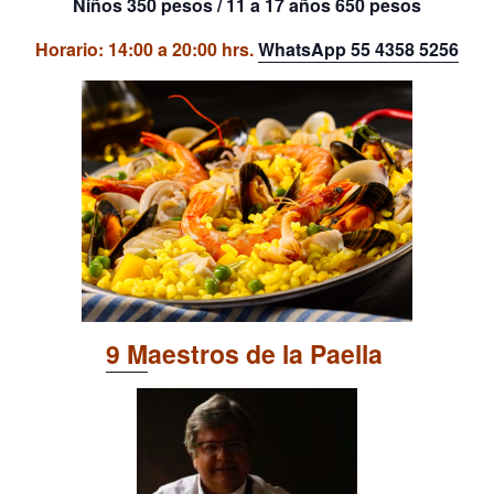
Niños
350 pesos /
11 a 17 años 650 pesos
Horario:
14:00 a 20:00 hrs.
WhatsApp
55 4358 5256
9 M
aestros de la Paella