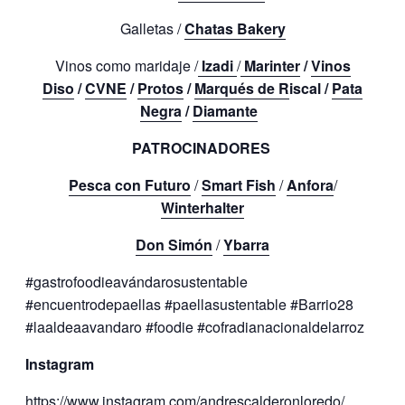
Galletas /
Chatas Bakery
Vinos como maridaje /
Izadi
/
Marinter
/
Vinos
Diso
/
CVNE
/
Protos
/
Marqués de R
iscal /
Pata
Negra
/
Diamante
PATROCINADORES
Pesca con Futuro
/
Smart Fish
/
Anfora
/
Winterhalter
Don Simón
/
Ybarra
#gastrofoodieavándarosustentable
#encuentrodepaellas #paellasustentable #Barrio28
#laaldeaavandaro #foodie
#cofradianacionaldelarroz
Instagram
https://www.instagram.com/andrescalderonloredo/